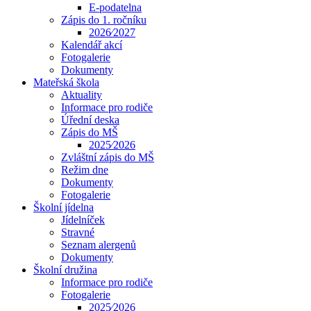
E-podatelna
Zápis do 1. ročníku
2026⁄2027
Kalendář akcí
Fotogalerie
Dokumenty
Mateřská škola
Aktuality
Informace pro rodiče
Úřední deska
Zápis do MŠ
2025⁄2026
Zvláštní zápis do MŠ
Režim dne
Dokumenty
Fotogalerie
Školní jídelna
Jídelníček
Stravné
Seznam alergenů
Dokumenty
Školní družina
Informace pro rodiče
Fotogalerie
2025⁄2026