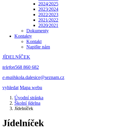
2024⁄2025
2023⁄2024
2022⁄2023
2021⁄2022
2020⁄2021
Dokumenty
Kontakty
Kontakt
Napište nám
JÍDELNÍČEK
telefon
568 860 682
e-mail
skola.dalesice@seznam.cz
vyhledat
Mapa webu
Úvodní stránka
Školní jídelna
Jídelníček
Jídelníček