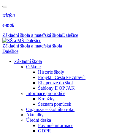
telefon
e-mail
Základní škola a mateřská škola
Dalešice
Základní škola a mateřská škola
Dalešice
Základní škola
O škole
Historie školy
Projekt "Cesta ke zdraví"
EU peníze do škol
Šablony II OP JAK
Informace pro rodiče
Kroužky
Seznam pomůcek
Organizace školního roku
Aktuality
Úřední deska
Povinné informace
GDPR