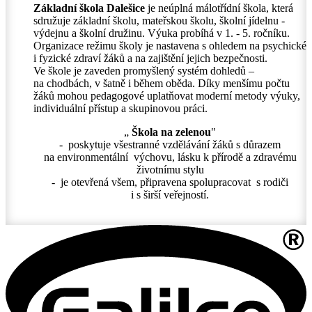
Základní škola Dalešice
je neúplná málotřídní škola, která
sdružuje základní školu, mateřskou školu, školní jídelnu -
výdejnu a školní družinu. Výuka probíhá v 1. - 5. ročníku.
Organizace režimu školy je nastavena s ohledem na psychické
i fyzické zdraví žáků a na zajištění jejich bezpečnosti.
Ve škole je zaveden promyšlený systém dohledů –
na chodbách, v šatně i během oběda. Díky menšímu počtu
žáků mohou pedagogové uplatňovat moderní metody výuky,
individuální přístup a skupinovou práci.
„
Škola na zelenou
"
- poskytuje všestranné vzdělávání žáků s důrazem
na environmentální výchovu, lásku k přírodě a zdravému
životnímu stylu
- je otevřená všem, připravena spolupracovat s rodiči
i s širší veřejností.