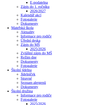
E-podatelna
Zápis do 1. ročníku
2026⁄2027
Kalendář akcí
Fotogalerie
Dokumenty
Mateřská škola
Aktuality
Informace pro rodiče
Úřední deska
Zápis do MŠ
2025⁄2026
Zvláštní zápis do MŠ
Režim dne
Dokumenty
Fotogalerie
Školní jídelna
Jídelníček
Stravné
Seznam alergenů
Dokumenty
Školní družina
Informace pro rodiče
Fotogalerie
2025⁄2026