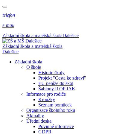
telefon
e-mail
Základní škola a mateřská škola
Dalešice
Základní škola a mateřská škola
Dalešice
Základní škola
O škole
Historie školy
Projekt "Cesta ke zdraví"
EU peníze do škol
Šablony II OP JAK
Informace pro rodiče
Kroužky
Seznam pomůcek
Organizace školního roku
Aktuality
Úřední deska
Povinné informace
GDPR