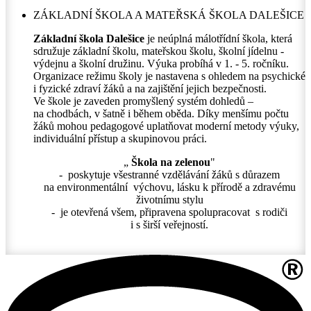
ZÁKLADNÍ ŠKOLA A MATEŘSKÁ ŠKOLA DALEŠICE
Základní škola Dalešice
je neúplná málotřídní škola, která
sdružuje základní školu, mateřskou školu, školní jídelnu -
výdejnu a školní družinu. Výuka probíhá v 1. - 5. ročníku.
Organizace režimu školy je nastavena s ohledem na psychické
i fyzické zdraví žáků a na zajištění jejich bezpečnosti.
Ve škole je zaveden promyšlený systém dohledů –
na chodbách, v šatně i během oběda. Díky menšímu počtu
žáků mohou pedagogové uplatňovat moderní metody výuky,
individuální přístup a skupinovou práci.
„
Škola na zelenou
"
- poskytuje všestranné vzdělávání žáků s důrazem
na environmentální výchovu, lásku k přírodě a zdravému
životnímu stylu
- je otevřená všem, připravena spolupracovat s rodiči
i s širší veřejností.