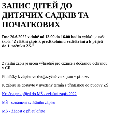
ЗАПИС ДІТЕЙ ДО
ДИТЯЧИХ САДКІВ ТА
ПОЧАТКОВИХ
Dne 20.6.2022 v době od 13.00 do 16.00 hodin
vyhlašuje naše
škola
"Zvláštní zápis k předškolnímu vzdělávání a k přijetí
do 1. ročníku ZŠ."
Zvláštní zápis je určen výhradně pro cizince s dočasnou ochranou
v ČR.
Přihlášky k zápisu ve dvojjazyčné verzi jsou v příloze.
K zápisu se dostavte v uvedený termín s přihláškou do budovy ZŠ.
Kritéria pro přijetí do MŠ - zvláštní zápis 2022
MŠ - oznámení zvláštního zápisu
MŠ - Žádost o přijetí dítěte