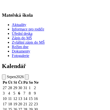
Mateřská škola
Aktuality
Informace pro rodiče
Úřední deska
Zápis do MŠ
Zvláštní zápis do MŠ
Režim dne
Dokumenty
Fotogalerie
Kalendář
Srpen
2026
Po
Út
St
Čt
Pá
So
Ne
27
28
29
30
31
1
2
3
4
5
6
7
8
9
10
11
12
13
14
15
16
17
18
19
20
21
22
23
24
25
26
27
28
29
30