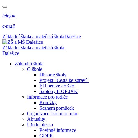
telefon
e-mail
Základní škola a mateřská škola
Dalešice
Základní škola a mateřská škola
Dalešice
Základní škola
O škole
Historie školy
Projekt "Cesta ke zdraví"
EU peníze do škol
Šablony II OP JAK
Informace pro rodiče
Kroužky
Seznam pomůcek
Organizace školního roku
Aktuality
Úřední deska
Povinné informace
GDPR