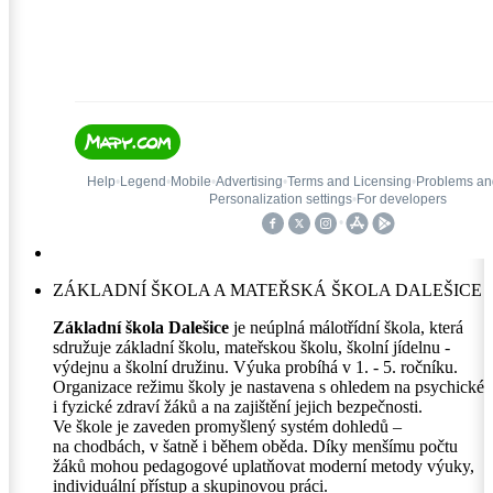
ZÁKLADNÍ ŠKOLA A MATEŘSKÁ ŠKOLA DALEŠICE
Základní škola Dalešice
je neúplná málotřídní škola, která
sdružuje základní školu, mateřskou školu, školní jídelnu -
výdejnu a školní družinu. Výuka probíhá v 1. - 5. ročníku.
Organizace režimu školy je nastavena s ohledem na psychické
i fyzické zdraví žáků a na zajištění jejich bezpečnosti.
Ve škole je zaveden promyšlený systém dohledů –
na chodbách, v šatně i během oběda. Díky menšímu počtu
žáků mohou pedagogové uplatňovat moderní metody výuky,
individuální přístup a skupinovou práci.