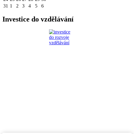
31
1
2
3
4
5
6
Investice do vzdělávání