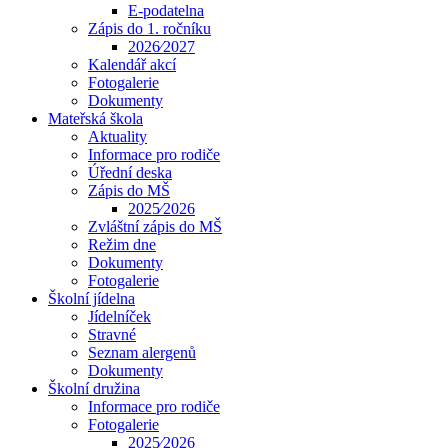
E-podatelna
Zápis do 1. ročníku
2026⁄2027
Kalendář akcí
Fotogalerie
Dokumenty
Mateřská škola
Aktuality
Informace pro rodiče
Úřední deska
Zápis do MŠ
2025⁄2026
Zvláštní zápis do MŠ
Režim dne
Dokumenty
Fotogalerie
Školní jídelna
Jídelníček
Stravné
Seznam alergenů
Dokumenty
Školní družina
Informace pro rodiče
Fotogalerie
2025⁄2026