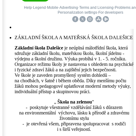
ZÁKLADNÍ ŠKOLA A MATEŘSKÁ ŠKOLA DALEŠICE
Základní škola Dalešice
je neúplná málotřídní škola, která
sdružuje základní školu, mateřskou školu, školní jídelnu -
výdejnu a školní družinu. Výuka probíhá v 1. - 5. ročníku.
Organizace režimu školy je nastavena s ohledem na psychické
i fyzické zdraví žáků a na zajištění jejich bezpečnosti.
Ve škole je zaveden promyšlený systém dohledů –
na chodbách, v šatně i během oběda. Díky menšímu počtu
žáků mohou pedagogové uplatňovat moderní metody výuky,
individuální přístup a skupinovou práci.
„
Škola na zelenou
"
- poskytuje všestranné vzdělávání žáků s důrazem
na environmentální výchovu, lásku k přírodě a zdravému
životnímu stylu
- je otevřená všem, připravena spolupracovat s rodiči
i s širší veřejností.