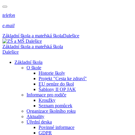
telefon
e-mail
Základní škola a mateřská škola
Dalešice
Základní škola a mateřská škola
Dalešice
Základní škola
O škole
Historie školy
Projekt "Cesta ke zdraví"
EU peníze do škol
Šablony II OP JAK
Informace pro rodiče
Kroužky
Seznam pomůcek
Organizace školního roku
Aktuality
Úřední deska
Povinné informace
GDPR