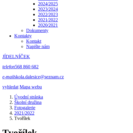
2024⁄2025
2023⁄2024
2022⁄2023
2021⁄2022
2020⁄2021
Dokumenty
Kontakty
Kontakt
Napište nám
JÍDELNÍČEK
telefon
568 860 682
e-mail
skola.dalesice@seznam.cz
vyhledat
Mapa webu
Úvodní stránka
Školní družina
Fotogalerie
2021/2022
Tvořílek
Tvořílek