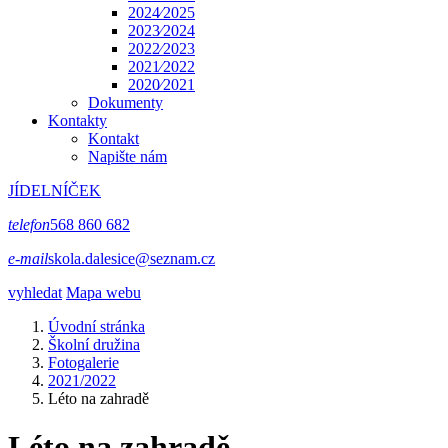
2024⁄2025
2023⁄2024
2022⁄2023
2021⁄2022
2020⁄2021
Dokumenty
Kontakty
Kontakt
Napište nám
JÍDELNÍČEK
telefon
568 860 682
e-mail
skola.dalesice@seznam.cz
vyhledat
Mapa webu
Úvodní stránka
Školní družina
Fotogalerie
2021/2022
Léto na zahradě
Léto na zahradě