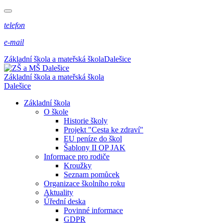
telefon
e-mail
Základní škola a mateřská škola
Dalešice
Základní škola a mateřská škola
Dalešice
Základní škola
O škole
Historie školy
Projekt "Cesta ke zdraví"
EU peníze do škol
Šablony II OP JAK
Informace pro rodiče
Kroužky
Seznam pomůcek
Organizace školního roku
Aktuality
Úřední deska
Povinné informace
GDPR