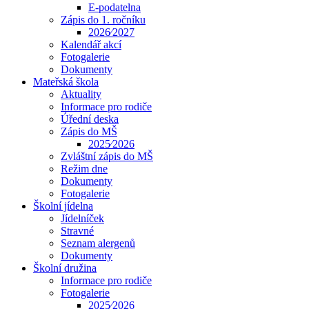
E-podatelna
Zápis do 1. ročníku
2026⁄2027
Kalendář akcí
Fotogalerie
Dokumenty
Mateřská škola
Aktuality
Informace pro rodiče
Úřední deska
Zápis do MŠ
2025⁄2026
Zvláštní zápis do MŠ
Režim dne
Dokumenty
Fotogalerie
Školní jídelna
Jídelníček
Stravné
Seznam alergenů
Dokumenty
Školní družina
Informace pro rodiče
Fotogalerie
2025⁄2026