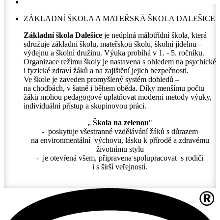
ZÁKLADNÍ ŠKOLA A MATEŘSKÁ ŠKOLA DALEŠICE
Základní škola Dalešice
je neúplná málotřídní škola, která
sdružuje základní školu, mateřskou školu, školní jídelnu -
výdejnu a školní družinu. Výuka probíhá v 1. - 5. ročníku.
Organizace režimu školy je nastavena s ohledem na psychické
i fyzické zdraví žáků a na zajištění jejich bezpečnosti.
Ve škole je zaveden promyšlený systém dohledů –
na chodbách, v šatně i během oběda. Díky menšímu počtu
žáků mohou pedagogové uplatňovat moderní metody výuky,
individuální přístup a skupinovou práci.
„
Škola na zelenou
"
- poskytuje všestranné vzdělávání žáků s důrazem
na environmentální výchovu, lásku k přírodě a zdravému
životnímu stylu
- je otevřená všem, připravena spolupracovat s rodiči
i s širší veřejností.