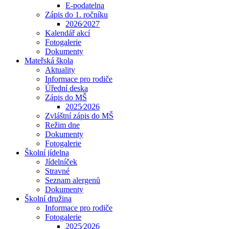
E-podatelna
Zápis do 1. ročníku
2026⁄2027
Kalendář akcí
Fotogalerie
Dokumenty
Mateřská škola
Aktuality
Informace pro rodiče
Úřední deska
Zápis do MŠ
2025⁄2026
Zvláštní zápis do MŠ
Režim dne
Dokumenty
Fotogalerie
Školní jídelna
Jídelníček
Stravné
Seznam alergenů
Dokumenty
Školní družina
Informace pro rodiče
Fotogalerie
2025⁄2026