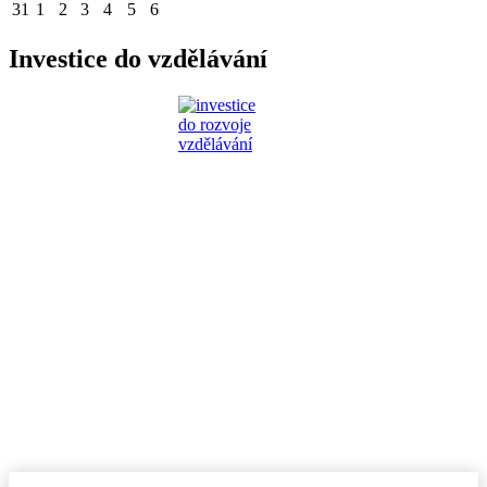
31
1
2
3
4
5
6
Investice do vzdělávání