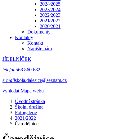
2024⁄2025
2023⁄2024
2022⁄2023
2021⁄2022
2020⁄2021
Dokumenty
Kontakty
Kontakt
Napište nám
JÍDELNÍČEK
telefon
568 860 682
e-mail
skola.dalesice@seznam.cz
vyhledat
Mapa webu
Úvodní stránka
Školní družina
Fotogalerie
2021/2022
Čarodějnice
Čarodějnice