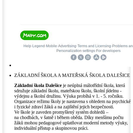
ZÁKLADNÍ ŠKOLA A MATEŘSKÁ ŠKOLA DALEŠICE
Základní škola Dalešice
je neúplná málotřídní škola, která
sdružuje základní školu, mateřskou školu, školní jídelnu -
výdejnu a školní družinu. Výuka probíhá v 1. - 5. ročníku.
Organizace režimu školy je nastavena s ohledem na psychické
i fyzické zdraví žáků a na zajištění jejich bezpečnosti.
Ve škole je zaveden promyšlený systém dohledů –
na chodbách, v šatně i během oběda. Díky menšímu počtu
žáků mohou pedagogové uplatňovat moderní metody výuky,
individuální přístup a skupinovou práci.