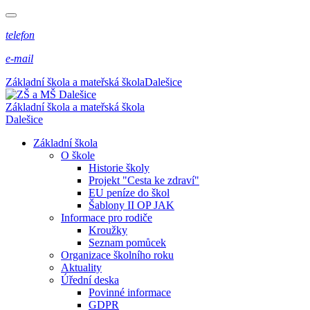
telefon
e-mail
Základní škola a mateřská škola
Dalešice
Základní škola a mateřská škola
Dalešice
Základní škola
O škole
Historie školy
Projekt "Cesta ke zdraví"
EU peníze do škol
Šablony II OP JAK
Informace pro rodiče
Kroužky
Seznam pomůcek
Organizace školního roku
Aktuality
Úřední deska
Povinné informace
GDPR